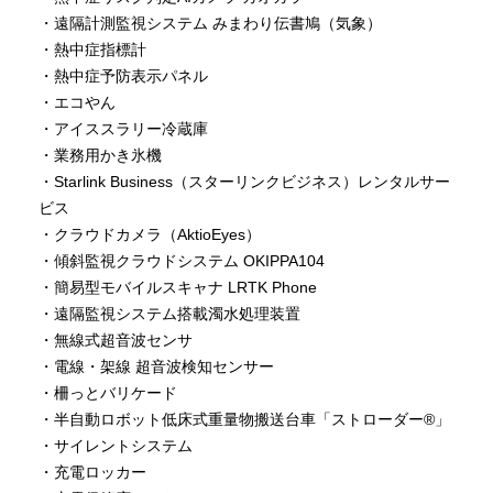
・遠隔計測監視システム みまわり伝書鳩（気象）
・熱中症指標計
・熱中症予防表示パネル
・エコやん
・アイススラリー冷蔵庫
・業務用かき氷機
・Starlink Business（スターリンクビジネス）レンタルサー
ビス
・クラウドカメラ（AktioEyes）
・傾斜監視クラウドシステム OKIPPA104
・簡易型モバイルスキャナ LRTK Phone
・遠隔監視システム搭載濁水処理装置
・無線式超音波センサ
・電線・架線 超音波検知センサー
・柵っとバリケード
・半自動ロボット低床式重量物搬送台車「ストローダー®」
・サイレントシステム
・充電ロッカー