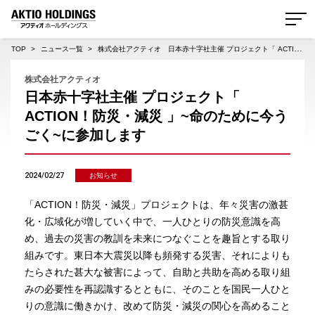
AKTIO HOLDINGS 株式会社アクティオホールディングス
TOP
ニュース一覧
株式会社アクティオ 日本赤十字社主催 プロジェクト「 ACTION！防災・減災 」~命のために今うごく~に参加します
株式会社アクティオ
日本赤十字社主催 プロジェクト「
ACTION！防災・減災 」~命のために今う
ごく~に参加します
2024/02/27
お知らせ
「ACTION！防災・減災」プロジェクトは、年々災害の激甚
化・広域化が増していく中で、一人ひとりの防災意識を高
め、過去の災害の教訓を未来につなぐことを趣旨とする取り
組みです。東日本大震災以降も頻発する災害、それによりも
たらされた甚大な被害によって、自助と共助を高める取り組
みの必要性を再認識するとともに、そのことを国民一人ひと
りの意識に働きかけ、改めて防災・減災の関心を高めること